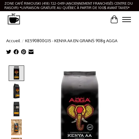
ZONE CAFÉ RIMOUSKI (418) 722-0419 (ANCIENNEMENT FRANCHISÉS CENTRE DU
RASOIR) *LIVRAISON GRATUITE AU QUÉBEC À PARTIR DE 100$ AVANT TAXES*
Panier
Accueil
/
KE590800G15 - KENYA AA EN GRAINS 908g AGGA
Product image slideshow Items