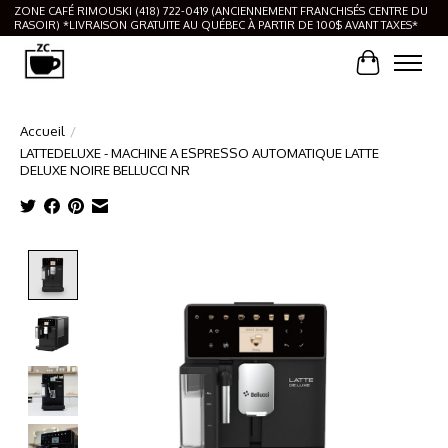
ZONE CAFÉ RIMOUSKI (418) 722-0419 (ANCIENNEMENT FRANCHISÉS CENTRE DU
RASOIR) *LIVRAISON GRATUITE AU QUÉBEC À PARTIR DE 100$ AVANT TAXES*
Panier
Accueil
/
LATTEDELUXE - MACHINE A ESPRESSO AUTOMATIQUE LATTE
DELUXE NOIRE BELLUCCI NR
Product image slideshow Items