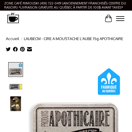
ZONE CAFÉ RIMOUSKI (418) 722-0419 (ANCIENNEMENT FRANCHISÉS CENTRE DU
RASOIR) *LIVRAISON GRATUITE AU QUÉBEC À PARTIR DE 100$ AVANT TAXES*
Panier
Accueil
/
LAUBECM - CIRE A MOUSTACHE L'AUBE 15g APOTHICAIRE
Product image slideshow Items