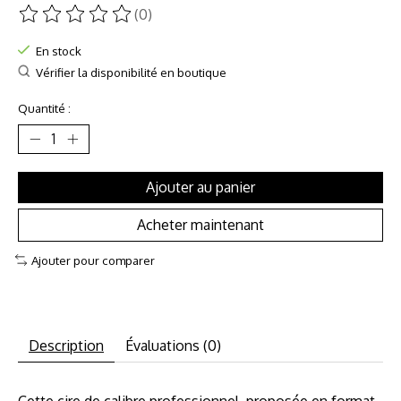
(0)
Ce produit est évalué à
0
sur 5
En stock
Vérifier la disponibilité en boutique
Quantité :
Ajouter au panier
Acheter maintenant
Ajouter pour comparer
Description
Évaluations (0)
Cette cire de calibre professionnel, proposée en format