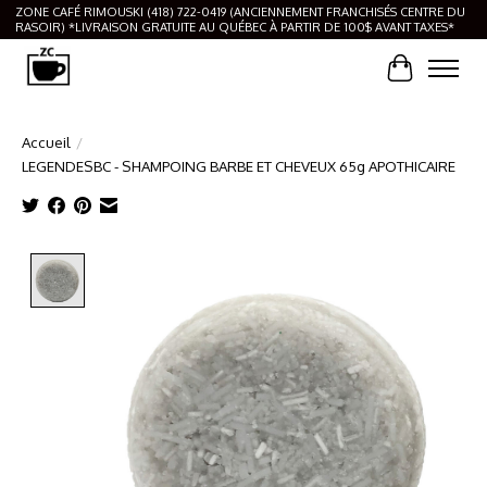
ZONE CAFÉ RIMOUSKI (418) 722-0419 (ANCIENNEMENT FRANCHISÉS CENTRE DU
RASOIR) *LIVRAISON GRATUITE AU QUÉBEC À PARTIR DE 100$ AVANT TAXES*
Panier
Accueil
/
LEGENDESBC - SHAMPOING BARBE ET CHEVEUX 65g APOTHICAIRE
Product image slideshow Items