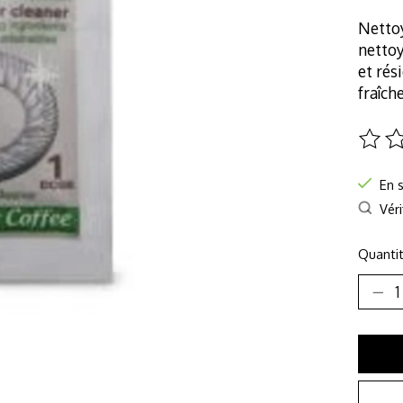
Nettoy
nettoy
et rés
fraîch
Ce pro
En 
Véri
Quantit