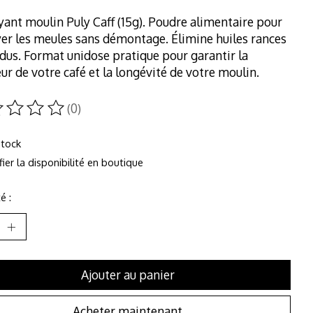
ant moulin Puly Caff (15g). Poudre alimentaire pour
er les meules sans démontage. Élimine huiles rances
idus. Format unidose pratique pour garantir la
eur de votre café et la longévité de votre moulin.
(0)
duit est évalué à
0
sur 5
stock
fier la disponibilité en boutique
é :
Ajouter au panier
Acheter maintenant