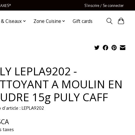
TAXES*
S’inscrire / Se connecter
 & Ciseaux
Zone Cuisine
Gift cards
LY LEPLA9202 -
TTOYANT A MOULIN EN
UDRE 15g PULY CAFF
d’article : LEPLA9202
$CA
s taxes