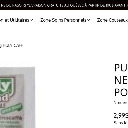
TRE DU RASOIR) *LIVRAISON GRATUITE AU QUÉBEC À PARTIR DE 100$ AVANT 
 et Utilitaires
Zone Soins Personnels
Zone Couteaux
g PULY CAFF
PU
NE
PO
Numéro 
2,99
Sans le