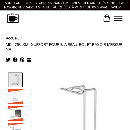
ZONE CAFÉ RIMOUSKI (418) 722-0419 (ANCIENNEMENT FRANCHISÉS CENTRE DU
RASOIR) *LIVRAISON GRATUITE AU QUÉBEC À PARTIR DE 100$ AVANT TAXES*
Panier
Accueil
/
MK-4750002 - SUPPORT POUR BLAIREAU, BOL ET RASOIR MERKUR
NR
Product image slideshow Items