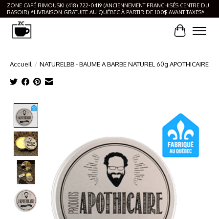
ZONE CAFÉ RIMOUSKI (418) 722-0419 (ANCIENNEMENT FRANCHISÉS CENTRE DU
RASOIR) *LIVRAISON GRATUITE AU QUÉBEC À PARTIR DE 100$ AVANT TAXES*
Panier
Accueil
/
NATURELBB - BAUME A BARBE NATUREL 60g APOTHICAIRE
Product image slideshow Items