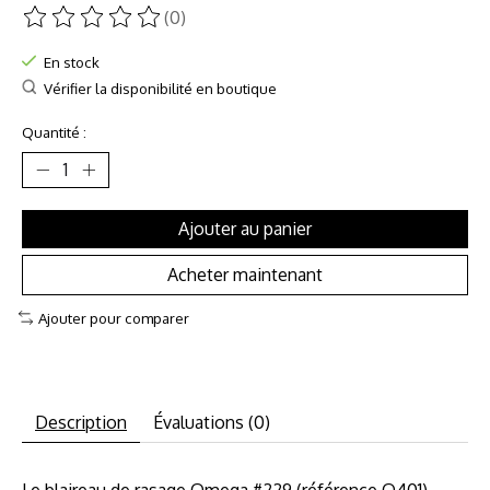
(0)
Ce produit est évalué à
0
sur 5
En stock
Vérifier la disponibilité en boutique
Quantité :
Ajouter au panier
Acheter maintenant
Ajouter pour comparer
Description
Évaluations (0)
Le blaireau de rasage Omega #229 (référence O401),