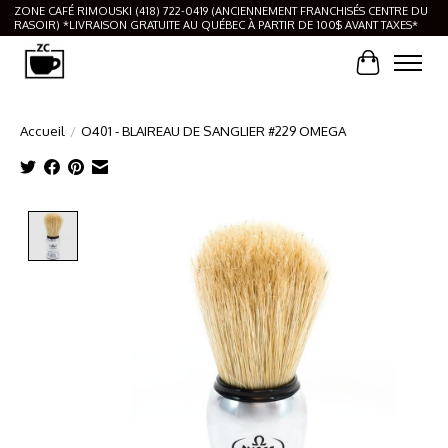
ZONE CAFÉ RIMOUSKI (418) 722-0419 (ANCIENNEMENT FRANCHISÉS CENTRE DU
RASOIR) *LIVRAISON GRATUITE AU QUÉBEC À PARTIR DE 100$ AVANT TAXES*
Panier
Accueil
/
O401 - BLAIREAU DE SANGLIER #229 OMEGA
Product image slideshow Items