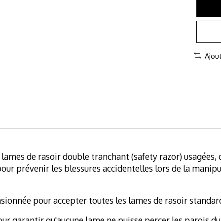
Ajou
 lames de rasoir double tranchant (safety razor) usagées, o
our prévenir les blessures accidentelles lors de la manipu
ensionnée pour accepter toutes les lames de rasoir standar
ur garantir qu'aucune lame ne puisse percer les parois du