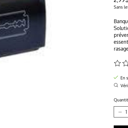
Sans le
Banqu
Soluti
préven
essent
rasage
Ce pro
En 
Véri
Quantit