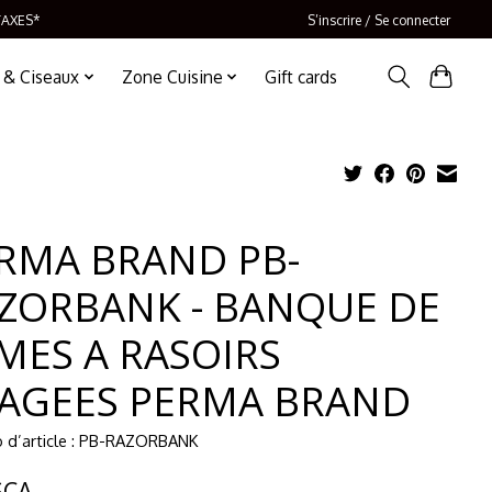
TAXES*
S’inscrire / Se connecter
 & Ciseaux
Zone Cuisine
Gift cards
RMA BRAND PB-
ZORBANK - BANQUE DE
MES A RASOIRS
AGEES PERMA BRAND
 d’article : PB-RAZORBANK
$CA