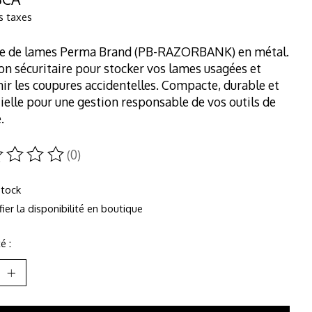
s taxes
e de lames Perma Brand (PB-RAZORBANK) en métal.
on sécuritaire pour stocker vos lames usagées et
ir les coupures accidentelles. Compacte, durable et
ielle pour une gestion responsable de vos outils de
.
(0)
duit est évalué à
0
sur 5
stock
fier la disponibilité en boutique
é :