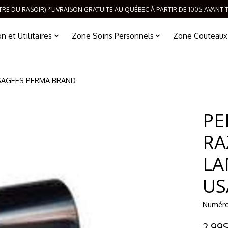
TRE DU RASOIR) *LIVRAISON GRATUITE AU QUÉBEC À PARTIR DE 100$ AVANT 
 et Utilitaires
Zone Soins Personnels
Zone Couteaux
SAGEES PERMA BRAND
PE
RA
LA
US
Numéro
2,99