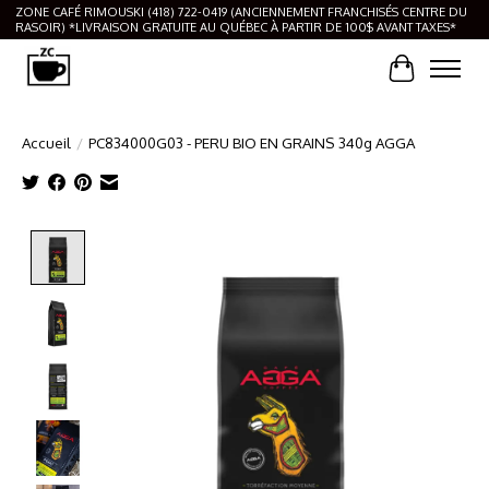
ZONE CAFÉ RIMOUSKI (418) 722-0419 (ANCIENNEMENT FRANCHISÉS CENTRE DU
RASOIR) *LIVRAISON GRATUITE AU QUÉBEC À PARTIR DE 100$ AVANT TAXES*
Panier
Accueil
/
PC834000G03 - PERU BIO EN GRAINS 340g AGGA
Product image slideshow Items