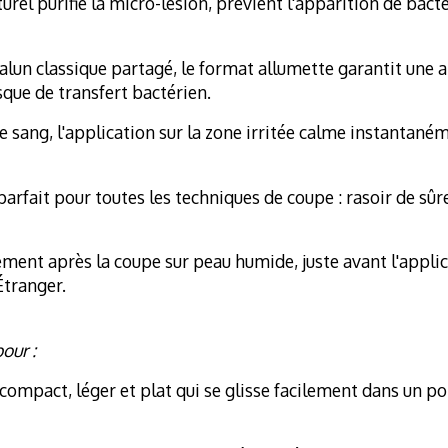
urel purifie la micro-lésion, prévient l'apparition de bact
'alun classique partagé, le format allumette garantit une
risque de transfert bactérien.
e sang, l'application sur la zone irritée calme instantané
rfait pour toutes les techniques de coupe : rasoir de sûre
ement après la coupe sur peau humide, juste avant l'appli
Étranger.
our :
mpact, léger et plat qui se glisse facilement dans un por