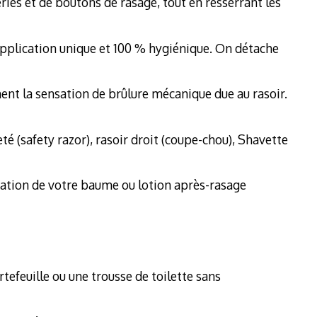
éries et de boutons de rasage, tout en resserrant les
 application unique et 100 % hygiénique. On détache
ment la sensation de brûlure mécanique due au rasoir.
té (safety razor), rasoir droit (coupe-chou), Shavette
cation de votre baume ou lotion après-rasage
tefeuille ou une trousse de toilette sans