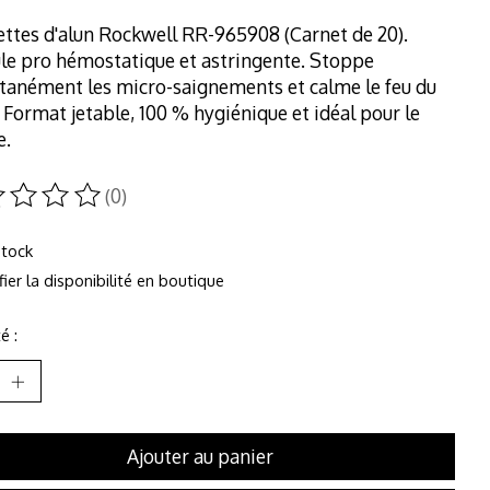
ttes d'alun Rockwell RR-965908 (Carnet de 20).
le pro hémostatique et astringente. Stoppe
tanément les micro-saignements et calme le feu du
. Format jetable, 100 % hygiénique et idéal pour le
e.
(0)
duit est évalué à
0
sur 5
stock
fier la disponibilité en boutique
é :
Ajouter au panier