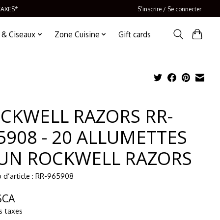
TAXES*
S’inscrire / Se connecter
 & Ciseaux
Zone Cuisine
Gift cards
CKWELL RAZORS RR-
5908 - 20 ALLUMETTES
UN ROCKWELL RAZORS
d’article : RR-965908
$CA
s taxes