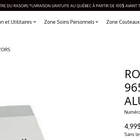
TRE DU RASOIR) *LIVRAISON GRATUITE AU QUÉBEC À PARTIR DE 100$ AVANT 
 et Utilitaires
Zone Soins Personnels
Zone Couteaux
ZORS
RO
96
AL
Numéro 
4,99
Sans le