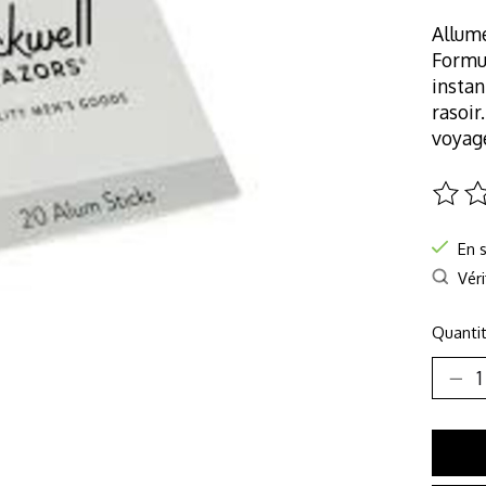
Allume
Formu
instan
rasoir
voyag
Ce pro
En 
Véri
Quantit