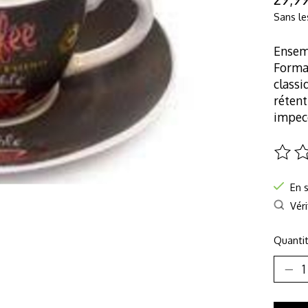
Sans le
Ensemb
Format
classi
rétent
impec
Ce pro
En 
Véri
Quantit