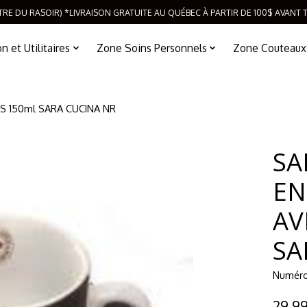
TRE DU RASOIR) *LIVRAISON GRATUITE AU QUÉBEC À PARTIR DE 100$ AVANT 
 et Utilitaires
Zone Soins Personnels
Zone Couteaux
S 150ml SARA CUCINA NR
SA
EN
AV
SA
Numéro 
29,9