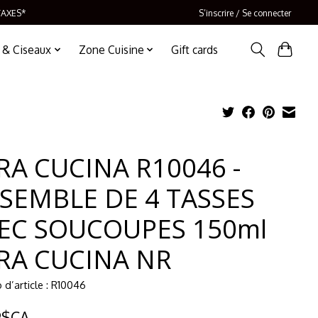
TAXES*
S’inscrire / Se connecter
 & Ciseaux
Zone Cuisine
Gift cards
RA CUCINA R10046 -
SEMBLE DE 4 TASSES
EC SOUCOUPES 150ml
RA CUCINA NR
d’article : R10046
9$CA