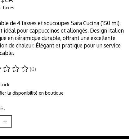
s taxes
le de 4 tasses et soucoupes Sara Cucina (150 ml).
 idéal pour cappuccinos et allongés. Design italien
que en céramique durable, offrant une excellente
ion de chaleur. Élégant et pratique pour un service
cable.
(0)
duit est évalué à
0
sur 5
stock
fier la disponibilité en boutique
é :