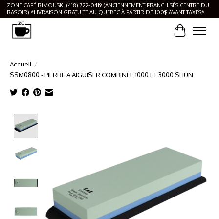
ZONE CAFÉ RIMOUSKI (418) 722-0419 (ANCIENNEMENT FRANCHISÉS CENTRE DU
RASOIR) *LIVRAISON GRATUITE AU QUÉBEC À PARTIR DE 100$ AVANT TAXES*
Panier
Accueil
/
SSM0800 - PIERRE A AIGUISER COMBINEE 1000 ET 3000 SHUN
Product image slideshow Items