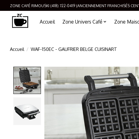
ZONE CAFÉ RIMOUSKI (418) 722-0419 (ANCIENNEMENT FRANCHISÉS CEN
Accueil
Zone Univers Café
Zone Maison
Accueil
/
WAF-150EC - GAUFRIER BELGE CUISINART
Product image slideshow Items