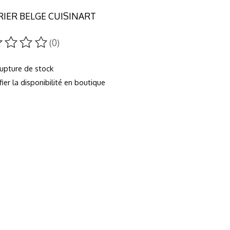
IER BELGE CUISINART
(0)
duit est évalué à
0
sur 5
rupture de stock
fier la disponibilité en boutique