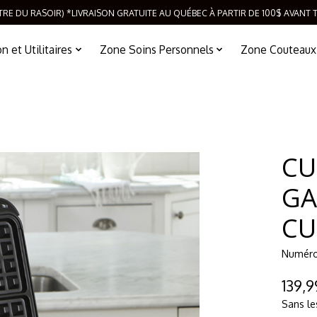
TRE DU RASOIR) *LIVRAISON GRATUITE AU QUÉBEC À PARTIR DE 100$ AVANT 
 et Utilitaires
Zone Soins Personnels
Zone Couteaux
CU
GA
CU
Numéro 
139,
Sans le