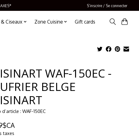
TAXES*
S’inscrire / Se connecter
 & Ciseaux
Zone Cuisine
Gift cards
ISINART WAF-150EC -
UFRIER BELGE
ISINART
d’article : WAF-150EC
99$CA
s taxes