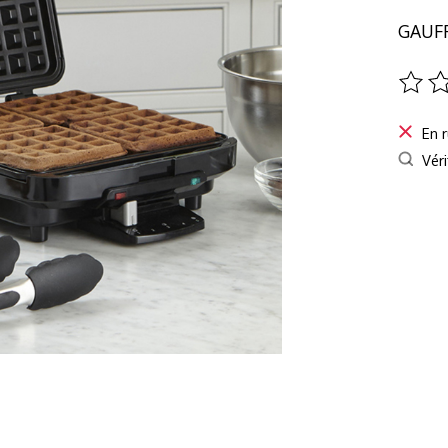
GAUFR
Ce pro
En 
Véri