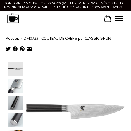
ZONE CAFÉ RIMOUSKI (418) 722-0419 (ANCIENNEMENT FRANCHISÉS CENTRE DU
RASOIR) *LIVRAISON GRATUITE AU QUÉBEC À PARTIR DE 100$ AVANT TAXES*
Panier
Accueil
/
DM0723 - COUTEAU DE CHEF 6 po. CLASSIC SHUN
Product image slideshow Items